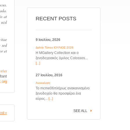
cus.
uada.
is at
RECENT POSTS
 nisl
vitae
9 Ιουλίου, 2026
e sed
Δελτίο Τύπου ΙΟΥΛΙΟΣ 2026
or et
Η MGallery Collection και ο
ξενοδοχειακός όμιλος Colossos...
[...]
stler
27 Ιουλίου, 2016
tant
k.org
Ανακαίνιση
Το mcme06πλήρως ανακαινισμένο
ξενοδοχείο θα προσφέρει ένα
εύρος...
[...]
SEE ALL
ost »