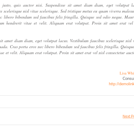
 justo, quis auctor nisi. Suspendisse sit amet diam diam, eget volutpat la
s scelerisque nisl vitae scelerisque. Sed tristique metus eu quam viverra males
c libero bibendum sed faucibus felis fringilla. Quisque sed odio neque. Maur
ium hendrerit vitae et velit. Aliquam erat volutpat. Proin sit amet erat vel
sit amet diam diam, eget volutpat lacus. Vestibulum faucibus scelerisque nisl 
uada. Cras porta eros nec libero bibendum sed faucibus felis fringilla. Quisqu
ae et velit. Aliquam erat volutpat. Proin sit amet erat vel nisl consectetur auct
Lisa Whi
Consul
http://demolin
Next P