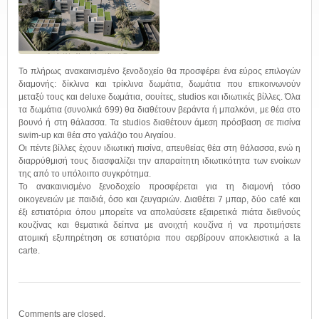
Το πλήρως ανακαινισμένο ξενοδοχείο θα προσφέρει ένα εύρος επιλογών
διαμονής: δίκλινα και τρίκλινα δωμάτια, δωμάτια που επικοινωνούν
μεταξύ τους και deluxe δωμάτια, σουίτες, studios και ιδιωτικές βίλλες. Όλα
τα δωμάτια (συνολικά 699) θα διαθέτουν βεράντα ή μπαλκόνι, με θέα στο
βουνό ή στη θάλασσα. Τα studios διαθέτουν άμεση πρόσβαση σε πισίνα
swim-up και θέα στο γαλάζιο του Αιγαίου.
Οι πέντε βίλλες έχουν ιδιωτική πισίνα, απευθείας θέα στη θάλασσα, ενώ η
διαρρύθμισή τους διασφαλίζει την απαραίτητη ιδιωτικότητα των ενοίκων
της από το υπόλοιπο συγκρότημα.
Το ανακαινισμένο ξενοδοχείο προσφέρεται για τη διαμονή τόσο
οικογενειών με παιδιά, όσο και ζευγαριών. Διαθέτει 7 μπαρ, δύο café και
έξι εστιατόρια όπου μπορείτε να απολαύσετε εξαιρετικά πιάτα διεθνούς
κουζίνας και θεματικά δείπνα με ανοιχτή κουζίνα ή να προτιμήσετε
ατομική εξυπηρέτηση σε εστιατόρια που σερβίρουν αποκλειστικά a la
carte.
Comments are closed.