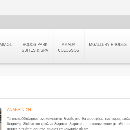
ΜΙΛΟΣ
RODOS PARK
AMADA
MGALLERY RHODES
SUITES & SPA
COLOSSOS
ΑΝΑΚΑΙΝΙΣΗ
Το mcme06πλήρως ανακαινισμένο ξενοδοχείο θα προσφέρει ένα εύρος επιλ
διαμονής: δίκλινα και τρίκλινα δωμάτια, δωμάτια που επικοινωνούν μεταξύ του
deluxe δωμάτια, σουίτες, studios και ιδιωτικές βίλλες.