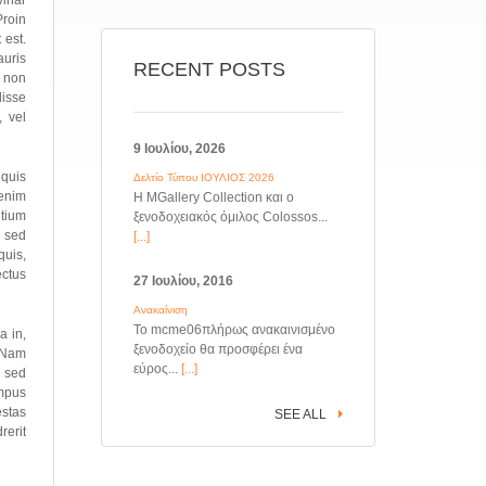
vinar
Proin
 est.
auris
RECENT POSTS
s non
disse
, vel
9 Ιουλίου, 2026
 quis
Δελτίο Τύπου ΙΟΥΛΙΟΣ 2026
 enim
Η MGallery Collection και ο
etium
ξενοδοχειακός όμιλος Colossos...
e sed
[...]
quis,
ectus
27 Ιουλίου, 2016
Ανακαίνιση
Το mcme06πλήρως ανακαινισμένο
a in,
ξενοδοχείο θα προσφέρει ένα
. Nam
εύρος...
[...]
e sed
empus
estas
SEE ALL
rerit