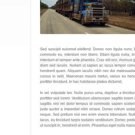
Sed suscipit euismod eleifend. Donec non ligula nunc. 
commodo eu, interdum non libero. Etiam ligula nulla, i
interdum et semper ante pharetra. Cras elit orci, rhoncus g
diam sed iaculis. Nullam ut sapien ac lacus tempor conva
hendrerit quam. Aliquam iaculis nibh nec dui malesuada si
cursus in velit. Maecenas mauris metus, varius eu hend
porttitor tincidunt. In hac habitasse platea dictumst.
In vel vulputate leo. Nulla purus urna, dapibus a tincidun
porttitor sed lorem. Vestibulum ullamcorper sagittis lore
sagittis nisl vel dolor tempus id commodo sapien sceleri
justo auctor a imperdiet nibh ornare. Donec rutrum sodal
neque. Sed pretium nisl nec enim viverra bibendum. Nulla i
lacus, eu tincidunt turpis sodales vestibulum. Donec preti
ut suscipit in, hendrerit at enim. Phasellus eget nulla mass