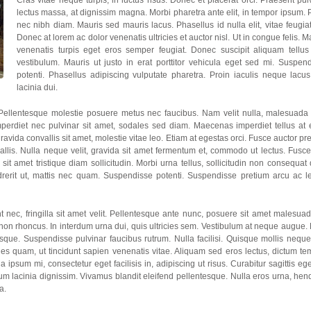
Cras vitae neque turpis, in luctus risus. Donec et placerat orci. Praesent pul
lectus massa, at dignissim magna. Morbi pharetra ante elit, in tempor ipsum. 
nec nibh diam. Mauris sed mauris lacus. Phasellus id nulla elit, vitae feugiat
Donec at lorem ac dolor venenatis ultricies et auctor nisl. Ut in congue felis. M
venenatis turpis eget eros semper feugiat. Donec suscipit aliquam tellu
vestibulum. Mauris ut justo in erat porttitor vehicula eget sed mi. Suspen
potenti. Phasellus adipiscing vulputate pharetra. Proin iaculis neque lacus
lacinia dui.
Pellentesque molestie posuere metus nec faucibus. Nam velit nulla, malesuada
mperdiet nec pulvinar sit amet, sodales sed diam. Maecenas imperdiet tellus at
ravida convallis sit amet, molestie vitae leo. Etiam at egestas orci. Fusce auctor pr
llis. Nulla neque velit, gravida sit amet fermentum et, commodo ut lectus. Fusc
t amet tristique diam sollicitudin. Morbi urna tellus, sollicitudin non consequat 
rerit ut, mattis nec quam. Suspendisse potenti. Suspendisse pretium arcu ac l
t nec, fringilla sit amet velit. Pellentesque ante nunc, posuere sit amet malesuad
m non rhoncus. In interdum urna dui, quis ultricies sem. Vestibulum at neque augue
sque. Suspendisse pulvinar faucibus rutrum. Nulla facilisi. Quisque mollis nequ
es quam, ut tincidunt sapien venenatis vitae. Aliquam sed eros lectus, dictum t
psum mi, consectetur eget facilisis in, adipiscing ut risus. Curabitur sagittis eg
um lacinia dignissim. Vivamus blandit eleifend pellentesque. Nulla eros urna, hend
a.