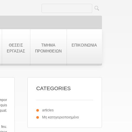
ΘΕΣΕΙΣ
ΤΜΗΜΑ
ΕΠΙΚΟΙΝΩΝΙΑ
ΕΡΓΑΣΙΑΣ
ΠΡΟΜΗΘΕΙΩΝ
CATEGORIES
empor
quis
articles
quat.
Μη κατηγοριοποιημένο
 feu.