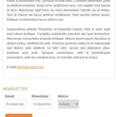
Etiam a consectetur nisi. Quisque et ante nibh. Curabitur bibendum, justo
at eleifend euismod, turpis urna vestibulum arcu, non sagittis erat massa
at arcu. Maecenas eget nunc eu risus elementum lobortis eu at metus.
Sed id mauris vel lacus pretium vestibulum. Nam lacinia rutrum quam,
tristique condimentum lacus ultrices nec.
Suspendisse potenti. Phasellus et imperdiet mauris. Sed in enim eget
erat rutrum tristique. Curabitur sollicitudin interdum dui quis fermentum.
Maecenas consectetur pharetra tristique. Mauris ipsum quam, faucibus ut
dictum luctus, eleifend vel ante. Vivamus pulvinar metus id mi malesuada
sed dictum odio eleifend. Ut nibh nibh, iaculis sed dignissim vitae,
euismod quis ante. Quisque scelerisque, velit id pellentesque
elementum, ante leo volutpat risus, id molestie velit est eu lectus.
E-mail:
info@demolink.org
NEWSLETTER
Email:
Εθνικότητα:
Φύλλο: