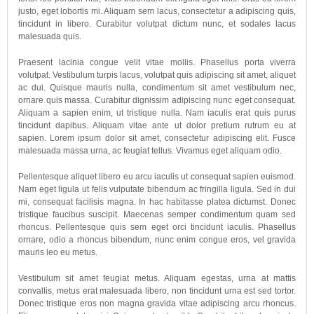
justo, eget lobortis mi. Aliquam sem lacus, consectetur a adipiscing quis,
tincidunt in libero. Curabitur volutpat dictum nunc, et sodales lacus
malesuada quis.
Praesent lacinia congue velit vitae mollis. Phasellus porta viverra
volutpat. Vestibulum turpis lacus, volutpat quis adipiscing sit amet, aliquet
ac dui. Quisque mauris nulla, condimentum sit amet vestibulum nec,
ornare quis massa. Curabitur dignissim adipiscing nunc eget consequat.
Aliquam a sapien enim, ut tristique nulla. Nam iaculis erat quis purus
tincidunt dapibus. Aliquam vitae ante ut dolor pretium rutrum eu at
sapien. Lorem ipsum dolor sit amet, consectetur adipiscing elit. Fusce
malesuada massa urna, ac feugiat tellus. Vivamus eget aliquam odio.
Pellentesque aliquet libero eu arcu iaculis ut consequat sapien euismod.
Nam eget ligula ut felis vulputate bibendum ac fringilla ligula. Sed in dui
mi, consequat facilisis magna. In hac habitasse platea dictumst. Donec
tristique faucibus suscipit. Maecenas semper condimentum quam sed
rhoncus. Pellentesque quis sem eget orci tincidunt iaculis. Phasellus
ornare, odio a rhoncus bibendum, nunc enim congue eros, vel gravida
mauris leo eu metus.
Vestibulum sit amet feugiat metus. Aliquam egestas, urna at mattis
convallis, metus erat malesuada libero, non tincidunt urna est sed tortor.
Donec tristique eros non magna gravida vitae adipiscing arcu rhoncus.