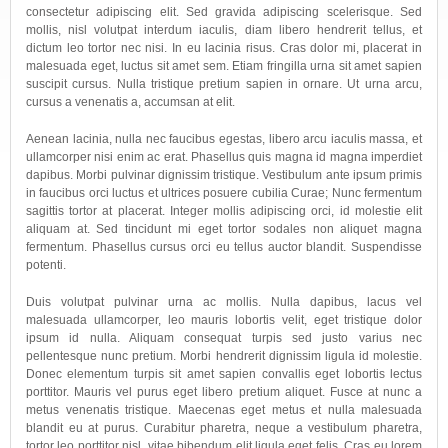
consectetur adipiscing elit. Sed gravida adipiscing scelerisque. Sed
mollis, nisl volutpat interdum iaculis, diam libero hendrerit tellus, et
dictum leo tortor nec nisi. In eu lacinia risus. Cras dolor mi, placerat in
malesuada eget, luctus sit amet sem. Etiam fringilla urna sit amet sapien
suscipit cursus. Nulla tristique pretium sapien in ornare. Ut urna arcu,
cursus a venenatis a, accumsan at elit.
Aenean lacinia, nulla nec faucibus egestas, libero arcu iaculis massa, et
ullamcorper nisi enim ac erat. Phasellus quis magna id magna imperdiet
dapibus. Morbi pulvinar dignissim tristique. Vestibulum ante ipsum primis
in faucibus orci luctus et ultrices posuere cubilia Curae; Nunc fermentum
sagittis tortor at placerat. Integer mollis adipiscing orci, id molestie elit
aliquam at. Sed tincidunt mi eget tortor sodales non aliquet magna
fermentum. Phasellus cursus orci eu tellus auctor blandit. Suspendisse
potenti.
Duis volutpat pulvinar urna ac mollis. Nulla dapibus, lacus vel
malesuada ullamcorper, leo mauris lobortis velit, eget tristique dolor
ipsum id nulla. Aliquam consequat turpis sed justo varius nec
pellentesque nunc pretium. Morbi hendrerit dignissim ligula id molestie.
Donec elementum turpis sit amet sapien convallis eget lobortis lectus
porttitor. Mauris vel purus eget libero pretium aliquet. Fusce at nunc a
metus venenatis tristique. Maecenas eget metus et nulla malesuada
blandit eu at purus. Curabitur pharetra, neque a vestibulum pharetra,
tortor leo porttitor nisl, vitae bibendum elit ligula eget felis. Cras eu lorem