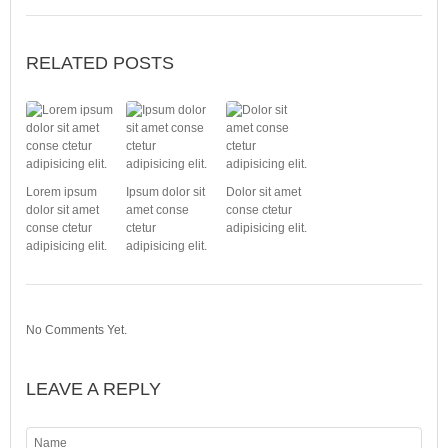
RELATED POSTS
Lorem ipsum
Ipsum dolor sit
Dolor sit amet
dolor sit amet
amet conse
conse ctetur
conse ctetur
ctetur
adipisicing elit.
adipisicing elit.
adipisicing elit.
No Comments Yet.
LEAVE A REPLY