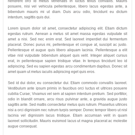
hendrerit orci id metus venenatis in luctus tellus convallis. Mauris
posuere, nisi vel vehicula pellentesque, libero lacus egestas ante, a
bibendum mauris mi ut diam. Duis arcu odio, tincidunt eu dictum
interdum, sagittis quis dui.
Lorem ipsum dolor sit amet, consectetur adipiscing elit. Etiam dictum
egestas rutrum. Aenean a metus sit amet massa egestas vulputate sit
amet a nisi. Sed nec enim erat. Sed laoreet imperdiet dui fermentum
placerat. Donec purus mi, pellentesque et congue at, suscipit ac justo.
Pellentesque et augue quis libero aliquam lacinia. Pellentesque a elit
vitae nisl vulputate bibendum aliquet quis velit. Integer aliquet cursus
erat, in pellentesque sapien tristique vitae. In tempus tincidunt leo id
adipiscing. Sed eu sapien egestas arcu condimentum dapibus. Donec sit
amet quam ut metus iaculis adipiscing eget quis eros.
Sed id dui dolor, eu consectetur dui. Etiam commodo convallis laoreet.
Vestibulum ante ipsum primis in faucibus orci luctus et ultrices posuere
cubilia Curae; Vivamus vel sem at sapien interdum pretium. Sed porttitor,
odio in blandit ornare, arcu risus pulvinar ante, a gravida augue justo
sagittis ante. Sed mattis consectetur metus quis rutrum. Phasellus ultrices
nisi a orci dignissim nec rutrum turpis semper. Donec tempor libero ut nisl
lacinia vel dignissim lacus tristique. Etiam accumsan velit in quam
laoreet sollicitudin. Mauris euismod lacus ut magna placerat ac molestie
augue consequat.