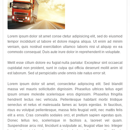
Lorem ipsum dolor sit amet conse ctetur adipisicing elit, sed do eiusmod
tempor incididunt ut labore et dolore magna aliqua. Ut enim ad minim
veniam, quis nostrud exercitation ullamco laboris nisi ut aliquip ex ea
commodo consequat. Duis aute irure dolor in reprehenderit in voluptate.
Мelit esse cillum dolore eu fugiat nulla pariatur. Excepteur sint occaecat
cupidatat non proident, sunt in culpa qui officia deserunt mollit anim id
est laborum. Sed ut perspiciatis unde omnis iste natus error sit.
Lorem ipsum dolor sit amet, consectetur adipiscing elit. Sed blandit
massa vel mauris sollicitudin dignissim. Phasellus ultrices tellus eget
ipsum ornare molestie scelerisque eros dignissim. Phasellus fringilla
hendrerit lectus nec vehicula. Pellentesque habitant morbi tristique
senectus et netus et malesuada fames ac turpis egestas. In faucibus,
risus eu volutpat pellentesque, massa felis feugiat velit, nec mattis felis
elit a eros. Cras convallis sodales orci, et pretium sapien egestas quis.
Donec tellus leo, scelerisque in facilisis a, laoreet vel quam.
Suspendisse arcu nisl, tincidunt a vulputate ac, feugiat vitae leo. Integer