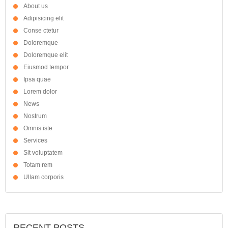
About us
Adipisicing elit
Conse ctetur
Doloremque
Doloremque elit
Eiusmod tempor
Ipsa quae
Lorem dolor
News
Nostrum
Omnis iste
Services
Sit voluptatem
Totam rem
Ullam corporis
RECENT POSTS